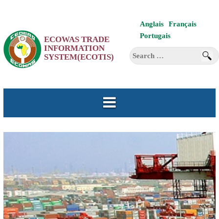
Aller
Anglais
Français
au
Portugais
ECOWAS TRADE
contenu
INFORMATION
Search
SYSTEM(ECOTIS)
for: